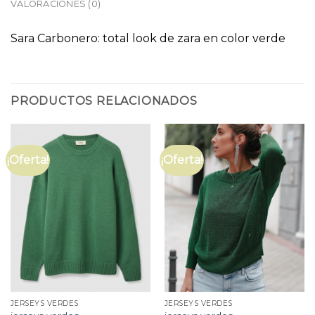
VALORACIONES (0)
Sara Carbonero: total look de zara en color verde
PRODUCTOS RELACIONADOS
¡Oferta!
¡Oferta!
JERSEYS VERDES
JERSEYS VERDES