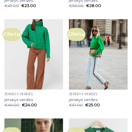
jerseys verdes
jerseys verdes
€
47.00
€
23.00
€
56.00
€
28.00
¡Oferta!
¡Oferta!
JERSEYS VERDES
JERSEYS VERDES
jerseys verdes
jerseys verdes
€
49.00
€
24.00
€
51.00
€
25.00