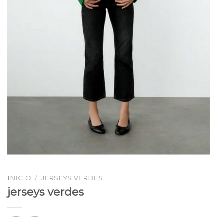
INICIO
/
JERSEYS VERDES
jerseys verdes