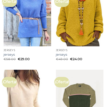
¡Oferta!
¡Oferta!
JERSEYS
JERSEYS
jerseys
jerseys
€
58.00
€
29.00
€
49.00
€
24.00
¡Oferta!
¡Oferta!