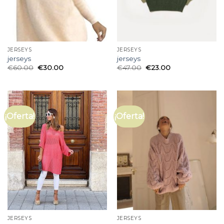
JERSEYS
JERSEYS
jerseys
jerseys
€
60.00
€
30.00
€
47.00
€
23.00
¡Oferta!
¡Oferta!
JERSEYS
JERSEYS