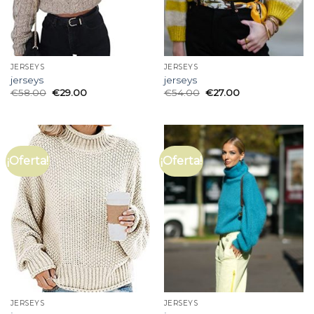
JERSEYS
JERSEYS
jerseys
jerseys
€
58.00
€
29.00
€
54.00
€
27.00
¡Oferta!
¡Oferta!
JERSEYS
JERSEYS