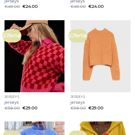
jerseys
jerseys
€
49.00
€
24.00
€
49.00
€
24.00
¡Oferta!
¡Oferta!
JERSEYS
JERSEYS
jerseys
jerseys
€
58.00
€
29.00
€
58.00
€
29.00