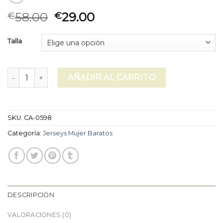
58.00
29.00
€
€
Talla
jerseys mujer baratos cantidad
AÑADIR AL CARRITO
SKU:
CA-0598
Categoría:
Jerseys Mujer Baratos
DESCRIPCIÓN
VALORACIONES (0)