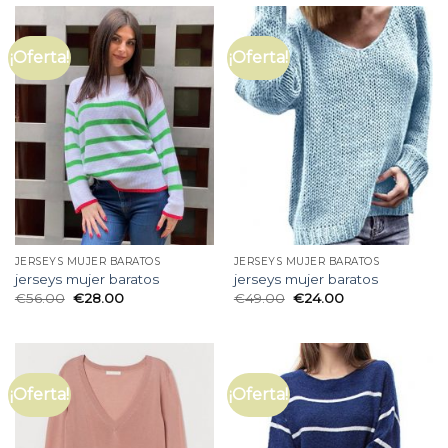
¡Oferta!
¡Oferta!
JERSEYS MUJER BARATOS
JERSEYS MUJER BARATOS
jerseys mujer baratos
jerseys mujer baratos
€
56.00
€
28.00
€
49.00
€
24.00
¡Oferta!
¡Oferta!