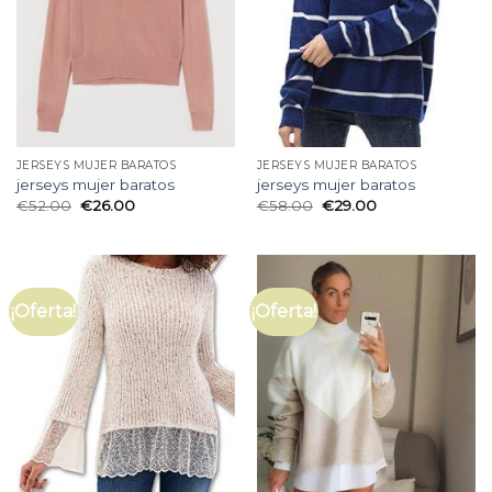
JERSEYS MUJER BARATOS
JERSEYS MUJER BARATOS
jerseys mujer baratos
jerseys mujer baratos
€
52.00
€
26.00
€
58.00
€
29.00
¡Oferta!
¡Oferta!