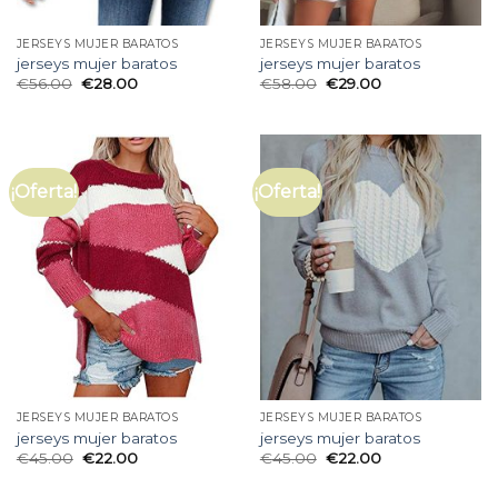
JERSEYS MUJER BARATOS
JERSEYS MUJER BARATOS
jerseys mujer baratos
jerseys mujer baratos
€
56.00
€
28.00
€
58.00
€
29.00
¡Oferta!
¡Oferta!
JERSEYS MUJER BARATOS
JERSEYS MUJER BARATOS
jerseys mujer baratos
jerseys mujer baratos
€
45.00
€
22.00
€
45.00
€
22.00