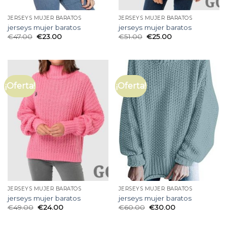
JERSEYS MUJER BARATOS
JERSEYS MUJER BARATOS
jerseys mujer baratos
jerseys mujer baratos
€
47.00
€
23.00
€
51.00
€
25.00
¡Oferta!
¡Oferta!
JERSEYS MUJER BARATOS
JERSEYS MUJER BARATOS
jerseys mujer baratos
jerseys mujer baratos
€
49.00
€
24.00
€
60.00
€
30.00