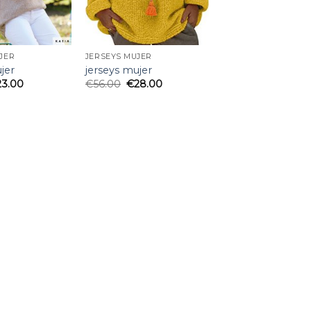
JER
JERSEYS MUJER
jer
jerseys mujer
23.00
€
56.00
€
28.00