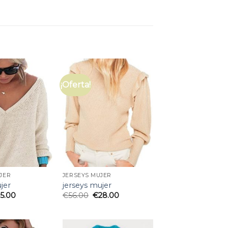
¡Oferta!
JER
JERSEYS MUJER
jer
jerseys mujer
25.00
€
56.00
€
28.00