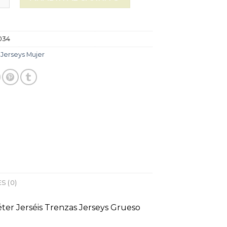
034
:
Jerseys Mujer
S (0)
ter Jerséis Trenzas Jerseys Grueso