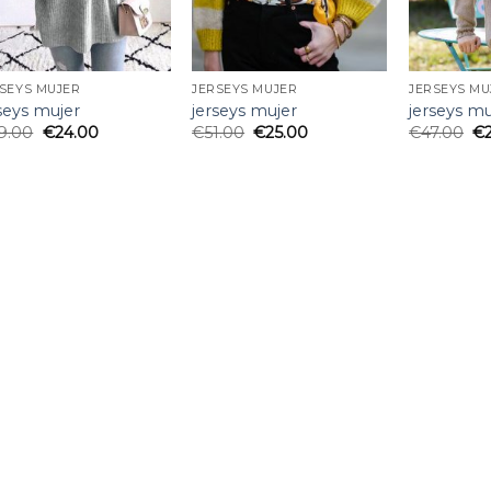
SEYS MUJER
JERSEYS MUJER
JERSEYS MU
seys mujer
jerseys mujer
jerseys mu
9.00
€
24.00
€
51.00
€
25.00
€
47.00
€