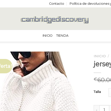
Contacto
Política de devoluciones
INICIO
TIENDA
INICIO
/
jerse
ferta!
60.0
€
Talla
jerseys m