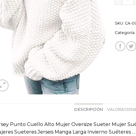
SKU:
CA-0
Categoría
DESCRIPCIÓN
VALORACIONE
rsey Punto Cuello Alto Mujer Oversize Sueter Mujer Sué
jeres Sueteres Jerseis Manga Larga Invierno Suéteres …