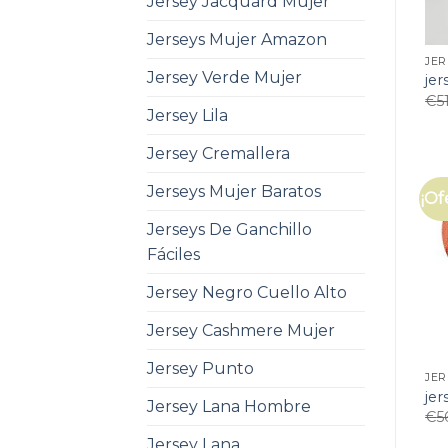
Jersey Jacquard Mujer
Jerseys Mujer Amazon
JER
Jersey Verde Mujer
jer
€
5
Jersey Lila
Jersey Cremallera
Jerseys Mujer Baratos
¡Of
Jerseys De Ganchillo
Fáciles
Jersey Negro Cuello Alto
Jersey Cashmere Mujer
Jersey Punto
JER
jer
Jersey Lana Hombre
€
5
Jersey Lana