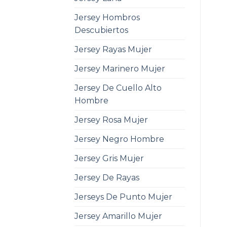
Jersey Hombros
Descubiertos
Jersey Rayas Mujer
Jersey Marinero Mujer
Jersey De Cuello Alto
Hombre
Jersey Rosa Mujer
Jersey Negro Hombre
Jersey Gris Mujer
Jersey De Rayas
Jerseys De Punto Mujer
Jersey Amarillo Mujer