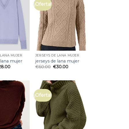
¡Oferta!
 LANA MUJER
JERSEYS DE LANA MUJER
 lana mujer
jerseys de lana mujer
28.00
€
60.00
€
30.00
¡Oferta!