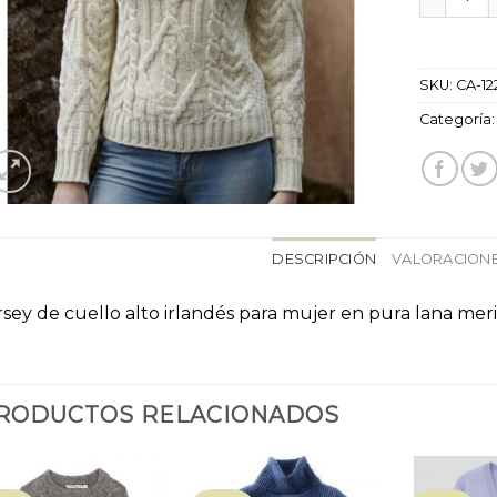
SKU:
CA-12
Categoría
DESCRIPCIÓN
VALORACIONE
rsey de cuello alto irlandés para mujer en pura lana meri
RODUCTOS RELACIONADOS