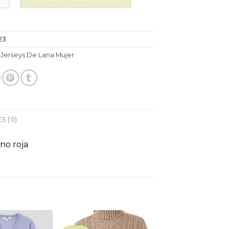
23
:
Jerseys De Lana Mujer
S (0)
no roja