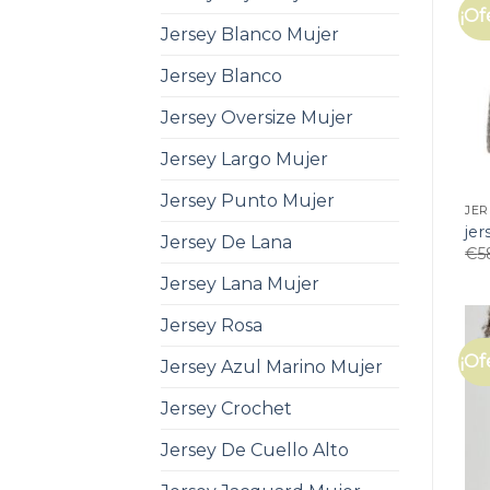
¡Of
Jersey Blanco Mujer
Jersey Blanco
Jersey Oversize Mujer
Jersey Largo Mujer
Jersey Punto Mujer
JER
jer
Jersey De Lana
€
5
Jersey Lana Mujer
Jersey Rosa
¡Of
Jersey Azul Marino Mujer
Jersey Crochet
Jersey De Cuello Alto