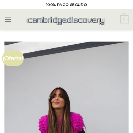
Skip
100% PAGO SEGURO
to
content
0
¡Oferta!