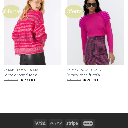
¡Oferta!
¡Oferta!
JERSEY ROSA FUCSIA
JERSEY ROSA FUCSIA
jersey rosa fucsia
jersey rosa fucsia
€
47.00
€
23.00
€
56.00
€
28.00