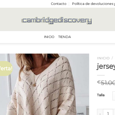
Contacto
Política de devoluciones
INICIO
TIENDA
INICIO
/
jerse
ferta!
51.0
€
Talla
jersey mu