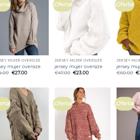
erta!
¡Oferta!
¡Oferta!
SEY MUJER OVERSIZE
JERSEY MUJER OVERSIZE
JERSEY MUJ
sey mujer oversize
jersey mujer oversize
jersey muj
4.00
€
27.00
€
47.00
€
23.00
€
60.00
€
erta!
¡Oferta!
¡Oferta!