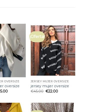
¡Oferta!
ER OVERSIZE
JERSEY MUJER OVERSIZE
er oversize
jersey mujer oversize
25.00
€
45.00
€
22.00