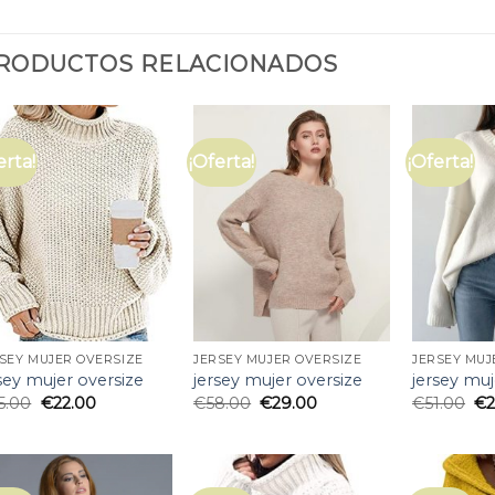
RODUCTOS RELACIONADOS
erta!
¡Oferta!
¡Oferta!
SEY MUJER OVERSIZE
JERSEY MUJER OVERSIZE
JERSEY MUJ
sey mujer oversize
jersey mujer oversize
jersey muj
5.00
€
22.00
€
58.00
€
29.00
€
51.00
€