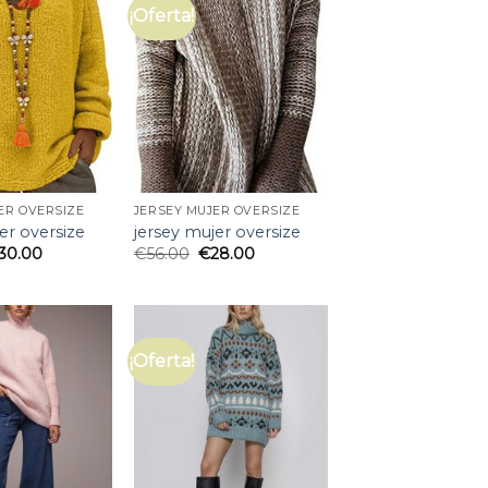
¡Oferta!
ER OVERSIZE
JERSEY MUJER OVERSIZE
er oversize
jersey mujer oversize
30.00
€
56.00
€
28.00
¡Oferta!