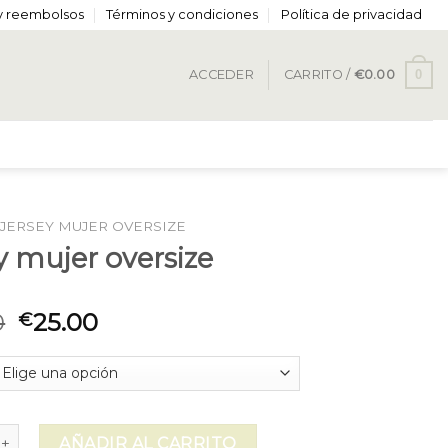
 y reembolsos
Términos y condiciones
Política de privacidad
0
ACCEDER
CARRITO /
€
0.00
JERSEY MUJER OVERSIZE
y mujer oversize
0
25.00
€
jer oversize cantidad
AÑADIR AL CARRITO