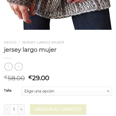
INICIO
/
JERSEY LARGO MUJER
jersey largo mujer
58.00
29.00
€
€
Talla
jersey largo mujer cantidad
AÑADIR AL CARRITO