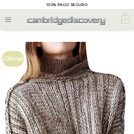
Skip
100% PAGO SEGURO
to
content
0
¡Oferta!