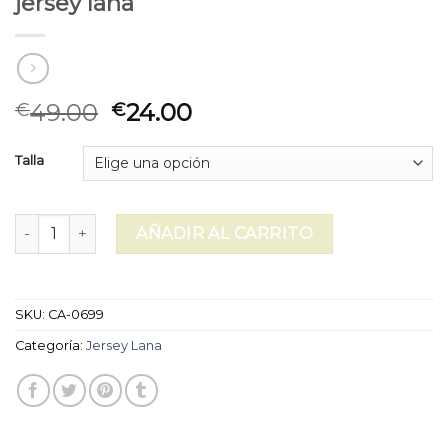
jersey lana
49.00
24.00
€
€
Talla
jersey lana cantidad
AÑADIR AL CARRITO
SKU:
CA-0699
Categoría:
Jersey Lana