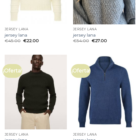
JERSEY LANA
JERSEY LANA
jersey lana
jersey lana
€
45.00
€
22.00
€
54.00
€
27.00
¡Oferta!
¡Oferta!
JERSEY LANA
JERSEY LANA