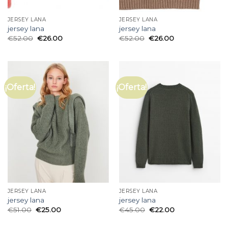
JERSEY LANA
JERSEY LANA
jersey lana
jersey lana
€
52.00
€
26.00
€
52.00
€
26.00
¡Oferta!
¡Oferta!
JERSEY LANA
JERSEY LANA
jersey lana
jersey lana
€
51.00
€
25.00
€
45.00
€
22.00