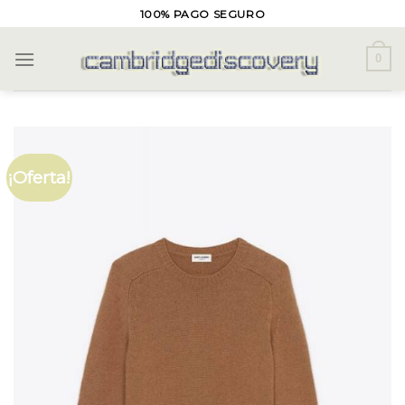
Skip
100% PAGO SEGURO
to
content
0
¡Oferta!