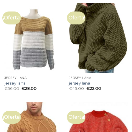
¡Oferta!
¡Oferta!
JERSEY LANA
JERSEY LANA
jersey lana
jersey lana
€
56.00
€
28.00
€
45.00
€
22.00
¡Oferta!
¡Oferta!