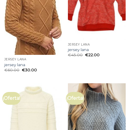
JERSEY LANA
jersey lana
€
45.00
€
22.00
JERSEY LANA
jersey lana
€
60.00
€
30.00
¡Oferta!
¡Oferta!