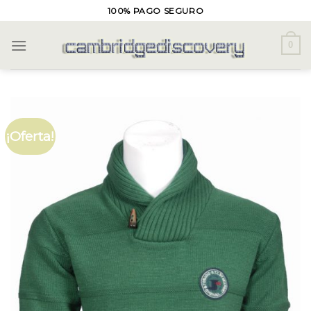
Skip
100% PAGO SEGURO
to
content
0
¡Oferta!