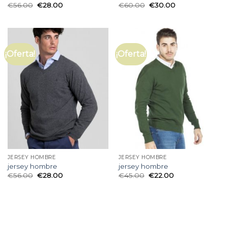
€
56.00
€
28.00
€
60.00
€
30.00
¡Oferta!
¡Oferta!
JERSEY HOMBRE
JERSEY HOMBRE
jersey hombre
jersey hombre
€
56.00
€
28.00
€
45.00
€
22.00