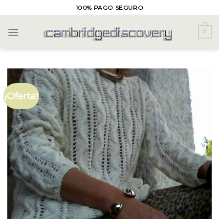
Skip
100% PAGO SEGURO
to
content
0
¡Oferta!