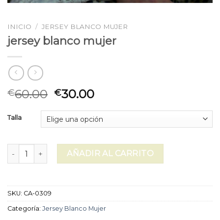
INICIO
/
JERSEY BLANCO MUJER
jersey blanco mujer
60.00
30.00
€
€
Talla
jersey blanco mujer cantidad
AÑADIR AL CARRITO
SKU:
CA-0309
Categoría:
Jersey Blanco Mujer